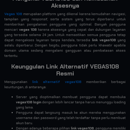
Aksesnya
Vegas 108
merupakan platform yang dikenal karena kemudahan navigasi,
tampilan yang responsif, serta sistem yang terus diperbarui untuk
memberikan pengalaman pengguna yang optimal. Banyak pengguna
mencari
vegas 108
karena aksesnya yang cepat dan dukungan layanan
yang tersedia selama 24 jam. Untuk memastikan semua pengguna tetap
dapat mengakses layanan tanpa kendala, tersedia
link vegas108
yang
selalu diperbarui. Dengan begitu, pengguna tidak perlu khawatir apabila
domain utama sedang mengalami gangguan atau pembatasan akses
tertentu.
Keunggulan Link Alternatif VEGAS108
Resmi
Menggunakan
link alternatif vegas108
memberikan berbagai
keuntungan, di antaranya:
Server yang dioptimalkan membuat pengguna dapat membuka
vegas108 login
dengan lebih lancar tanpa harus menunggu loading
yang lama.
Pengguna dapat langsung masuk ke akun mereka menggunakan
username dan password yang telah terdaftar tanpa perlu membuat
akun baru.
Dengan adanya beberapa pilihan
link vegas108
, pengguna memiliki